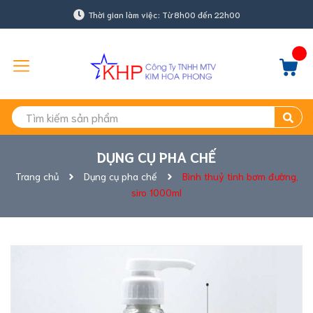
Thời gian làm việc: Từ 8h00 đến 22h00
DỤNG CỤ PHA CHẾ
Trang chủ
Dụng cụ pha chế
Bình thuỷ tinh bơm đường,
siro 1000ml