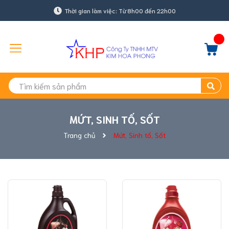
Thời gian làm việc: Từ 8h00 đến 22h00
MỨT, SINH TỐ, SỐT
Trang chủ
Mứt, Sinh tố, Sốt