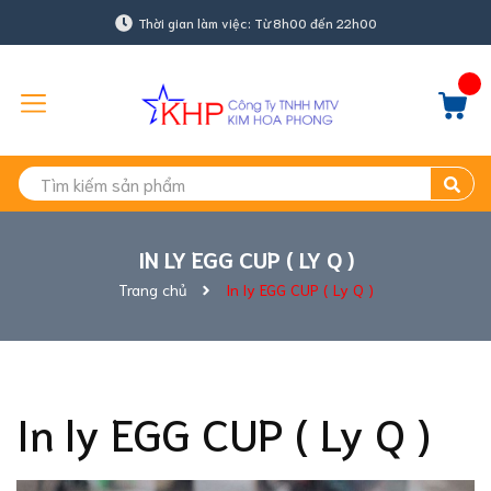
Thời gian làm việc: Từ 8h00 đến 22h00
IN LY EGG CUP ( LY Q )
Trang chủ
In ly EGG CUP ( Ly Q )
In ly EGG CUP ( Ly Q )