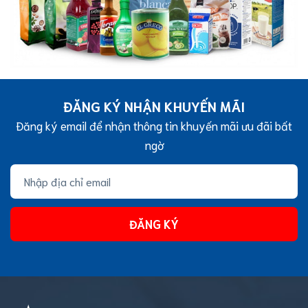
ĐĂNG KÝ NHẬN KHUYẾN MÃI
Đăng ký email để nhận thông tin khuyến mãi ưu đãi bất
ngờ
ĐĂNG KÝ