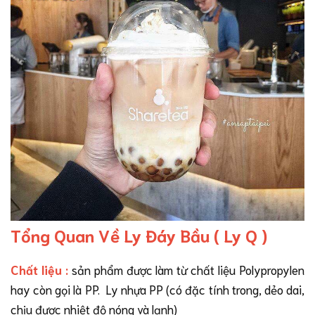
Tổng Quan Về Ly Đáy Bầu ( Ly Q )
Chất liệu
:
sản phẩm được làm từ chất liệu Polypropylen
hay còn gọi là PP. Ly nhựa PP (có đặc tính trong, dẻo dai,
chịu được nhiệt độ nóng và lạnh)