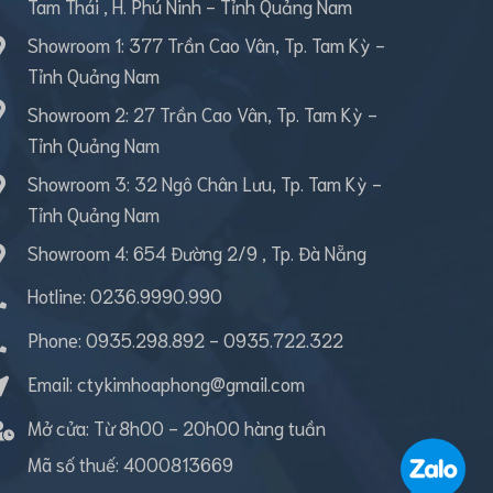
Tam Thái , H. Phú Ninh - Tỉnh Quảng Nam
Showroom 1: 377 Trần Cao Vân, Tp. Tam Kỳ -
Tỉnh Quảng Nam
Showroom 2: 27 Trần Cao Vân, Tp. Tam Kỳ -
Tỉnh Quảng Nam
Showroom 3: 32 Ngô Chân Lưu, Tp. Tam Kỳ -
Tỉnh Quảng Nam
Showroom 4: 654 Đường 2/9 , Tp. Đà Nẵng
Hotline: 0236.9990.990
Phone:
0935.298.892
-
0935.722.322
Email:
ctykimhoaphong@gmail.com
Mở cửa:
Từ 8h00 - 20h00 hàng tuần
Mã số thuế:
4000813669