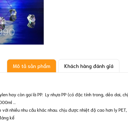
Mô tả sản phẩm
Khách hàng đánh giá
len hay còn gọi là PP. Ly nhựa PP (có đặc tính trong, dẻo dai, ch
00ml ...
p với nhiều nhu cầu khác nhau. chịu được nhiệt độ cao hơn ly PET,
đáng kể