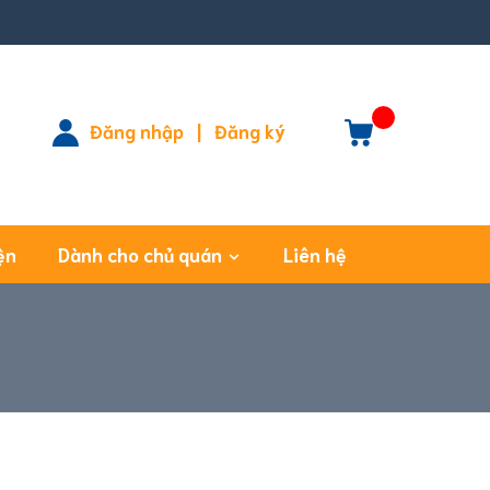
Đăng nhập
|
Đăng ký
ện
Dành cho chủ quán
Liên hệ