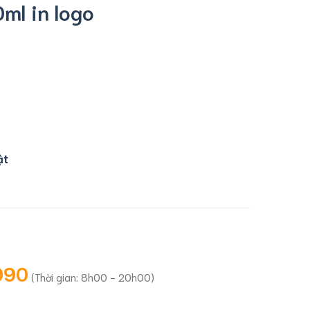
ml in logo
ật
990
(Thời gian: 8h00 - 20h00)